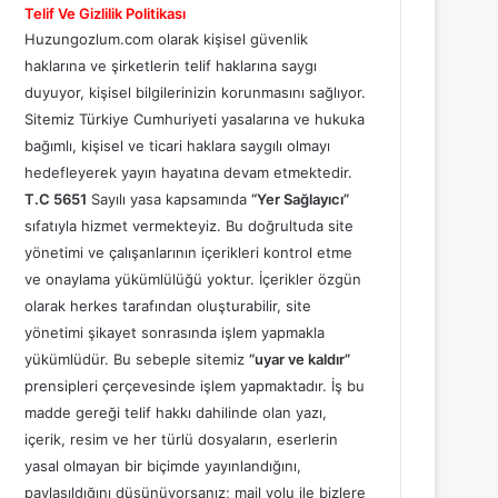
Telif Ve Gizlilik Politikası
Huzungozlum.com olarak kişisel güvenlik
haklarına ve şirketlerin telif haklarına saygı
duyuyor, kişisel bilgilerinizin korunmasını sağlıyor.
Sitemiz Türkiye Cumhuriyeti yasalarına ve hukuka
bağımlı, kişisel ve ticari haklara saygılı olmayı
hedefleyerek yayın hayatına devam etmektedir.
T.C 5651
Sayılı yasa kapsamında
“Yer Sağlayıcı”
sıfatıyla hizmet vermekteyiz. Bu doğrultuda site
yönetimi ve çalışanlarının içerikleri kontrol etme
ve onaylama yükümlülüğü yoktur. İçerikler özgün
olarak herkes tarafından oluşturabilir, site
yönetimi şikayet sonrasında işlem yapmakla
yükümlüdür. Bu sebeple sitemiz
“uyar ve kaldır”
prensipleri çerçevesinde işlem yapmaktadır. İş bu
madde gereği telif hakkı dahilinde olan yazı,
içerik, resim ve her türlü dosyaların, eserlerin
yasal olmayan bir biçimde yayınlandığını,
paylaşıldığını düşünüyorsanız; mail yolu ile bizlere