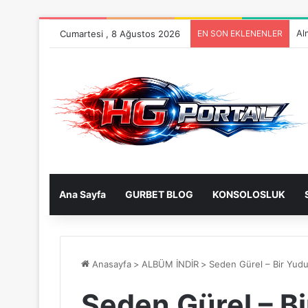
Cumartesi , 8 Ağustos 2026
EN SON EKLENENLER
Al
Ana Sayfa
GURBET BLOG
KONSOLOSLUK
Anasayfa
>
ALBÜM İNDİR
>
Seden Gürel – Bir Yud
Seden Gürel – B