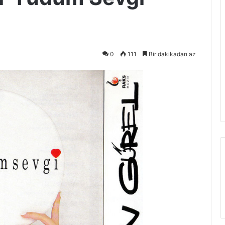
0
111
Bir dakikadan az