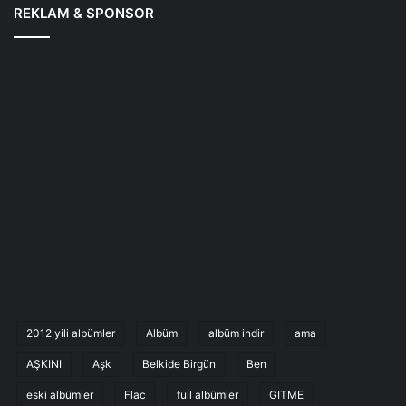
REKLAM & SPONSOR
2012 yili albümler
Albüm
albüm indir
ama
AŞKINI
Aşk
Belkide Birgün
Ben
eski albümler
Flac
full albümler
GITME