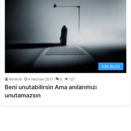
AŞK BLOG
BenKral
4 Haziran 2017
0
127
Beni unutabilirsin Ama anılarımızı
unutamazsın