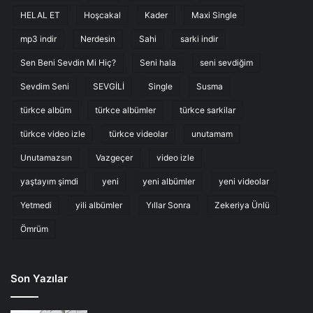
HELAL ET
Hoşcakal
Kader
Maxi Single
mp3 indir
Nerdesin
Sahi
sarki indir
Sen Beni Sevdin Mi Hiç?
Seni hala
seni sevdiğim
Sevdim Seni
SEVGİLİ
Single
Susma
türkce albüm
türkce albümler
türkce sarkilar
türkce video izle
türkce videolar
unutamam
Unutamazsın
Vazgeçer
video izle
yaştayım şimdi
yeni
yeni albümler
yeni videolar
Yetmedi
yili albümler
Yıllar Sonra
Zekeriya Ünlü
Ömrüm
Son Yazılar