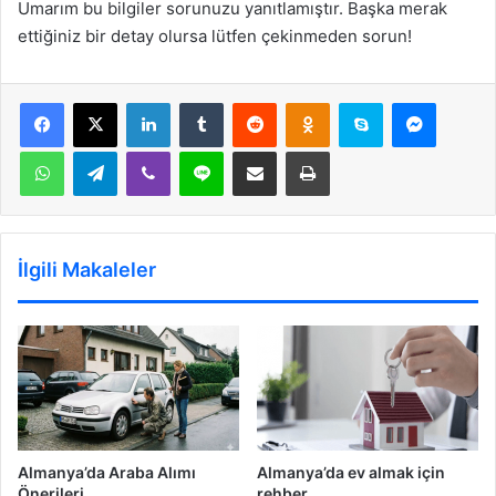
Umarım bu bilgiler sorunuzu yanıtlamıştır. Başka merak
ettiğiniz bir detay olursa lütfen çekinmeden sorun!
LinkedIn
Tumblr
Reddit
Odnoklassniki
Skype
Messen
WhatsApp
Telegram
Viber
Line
E-Posta ile paylaş
Yazdır
İlgili Makaleler
Almanya’da Araba Alımı
Almanya’da ev almak için
Önerileri
rehber