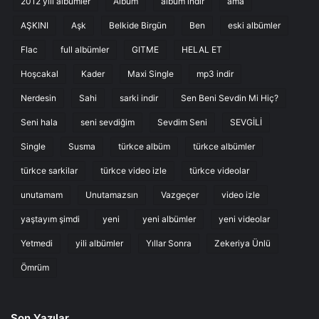
2012 yili albümler
Albüm
albüm indir
ama
AŞKINI
Aşk
Belkide Birgün
Ben
eski albümler
Flac
full albümler
GITME
HELAL ET
Hoşcakal
Kader
Maxi Single
mp3 indir
Nerdesin
Sahi
sarki indir
Sen Beni Sevdin Mi Hiç?
Seni hala
seni sevdiğim
Sevdim Seni
SEVGİLİ
Single
Susma
türkce albüm
türkce albümler
türkce sarkilar
türkce video izle
türkce videolar
unutamam
Unutamazsın
Vazgeçer
video izle
yaştayım şimdi
yeni
yeni albümler
yeni videolar
Yetmedi
yili albümler
Yıllar Sonra
Zekeriya Ünlü
Ömrüm
Son Yazılar