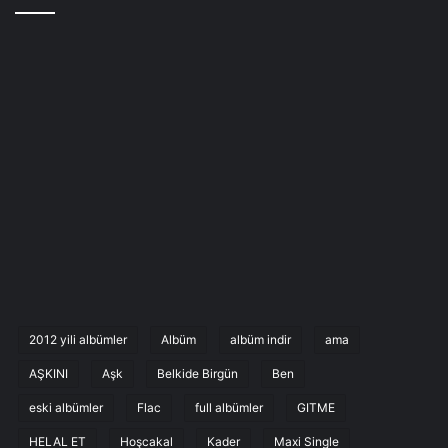
2012 yili albümler
Albüm
albüm indir
ama
AŞKINI
Aşk
Belkide Birgün
Ben
eski albümler
Flac
full albümler
GITME
HELAL ET
Hoşcakal
Kader
Maxi Single