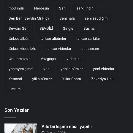
mp3 indir
Nerdesin
Sahi
sarki indir
Sen Beni Sevdin Mi Hiç?
Seni hala
seni sevdiğim
Sevdim Seni
SEVGİLİ
Single
Susma
türkce albüm
türkce albümler
türkce sarkilar
türkce video izle
türkce videolar
unutamam
Unutamazsın
Vazgeçer
video izle
yaştayım şimdi
yeni
yeni albümler
yeni videolar
Yetmedi
yili albümler
Yıllar Sonra
Zekeriya Ünlü
Ömrüm
Son Yazılar
Aile birleşimi nasıl yapılır
10 Mart 2026