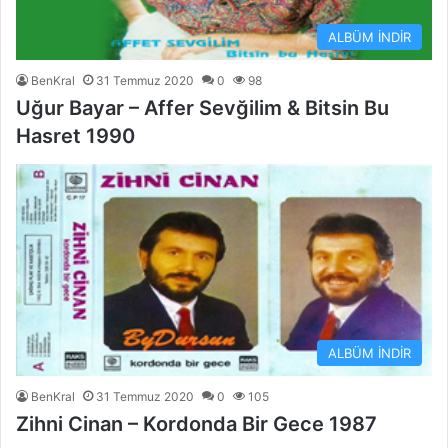
ALBÜM İNDİR
BenKral
31 Temmuz 2020
0
98
Uğur Bayar – Affer Sevğilim & Bitsin Bu
Hasret 1990
ALBÜM İNDİR
BenKral
31 Temmuz 2020
0
105
Zihni Cinan – Kordonda Bir Gece 1987