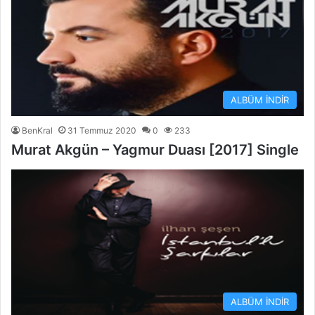
ALBÜM İNDİR
BenKral
31 Temmuz 2020
0
233
Murat Akgün – Yagmur Duası [2017] Single
ALBÜM İNDİR