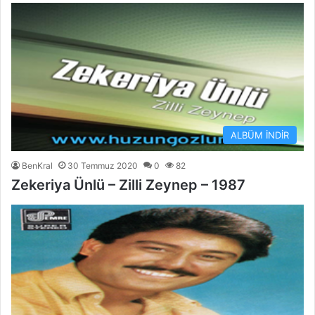
ALBÜM İNDİR
BenKral
30 Temmuz 2020
0
82
Zekeriya Ünlü – Zilli Zeynep – 1987