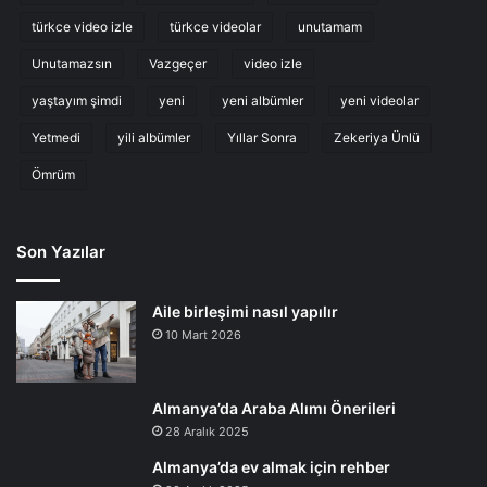
türkce video izle
türkce videolar
unutamam
Unutamazsın
Vazgeçer
video izle
yaştayım şimdi
yeni
yeni albümler
yeni videolar
Yetmedi
yili albümler
Yıllar Sonra
Zekeriya Ünlü
Ömrüm
Son Yazılar
Aile birleşimi nasıl yapılır
10 Mart 2026
Almanya’da Araba Alımı Önerileri
28 Aralık 2025
Almanya’da ev almak için rehber