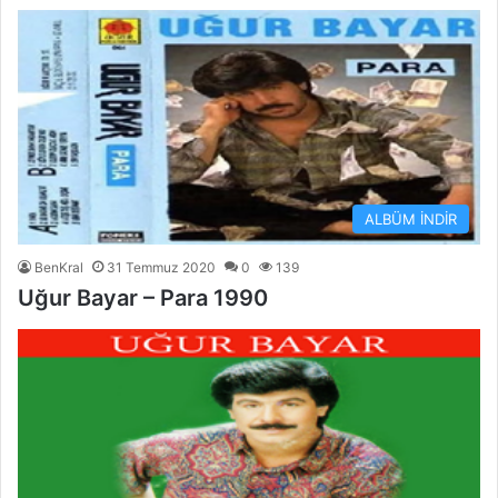
ALBÜM İNDİR
BenKral
31 Temmuz 2020
0
139
Uğur Bayar – Para 1990