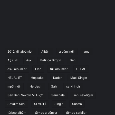
2012 yili albümler
Albüm
albüm indir
ama
AŞKINI
Aşk
Belkide Birgün
Ben
eski albümler
Flac
full albümler
GITME
HELAL ET
Hoşcakal
Kader
Maxi Single
mp3 indir
Nerdesin
Sahi
sarki indir
Sen Beni Sevdin Mi Hiç?
Seni hala
seni sevdiğim
Sevdim Seni
SEVGİLİ
Single
Susma
türkce albüm
türkce albümler
türkce sarkilar