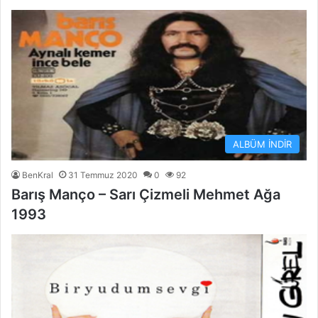
ALBÜM İNDİR
BenKral
31 Temmuz 2020
0
92
Barış Manço – Sarı Çizmeli Mehmet Ağa
1993