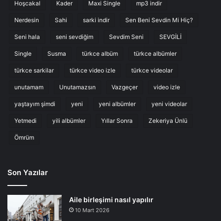
Hoşcakal
Kader
Maxi Single
mp3 indir
Nerdesin
Sahi
sarki indir
Sen Beni Sevdin Mi Hiç?
Seni hala
seni sevdiğim
Sevdim Seni
SEVGİLİ
Single
Susma
türkce albüm
türkce albümler
türkce sarkilar
türkce video izle
türkce videolar
unutamam
Unutamazsın
Vazgeçer
video izle
yaştayım şimdi
yeni
yeni albümler
yeni videolar
Yetmedi
yili albümler
Yıllar Sonra
Zekeriya Ünlü
Ömrüm
Son Yazılar
Aile birleşimi nasıl yapılır
10 Mart 2026