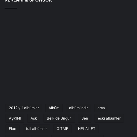
2012 yili albümler
Albüm
albüm indir
ama
AŞKINI
Aşk
Belkide Birgün
Ben
eski albümler
Flac
full albümler
GITME
HELAL ET