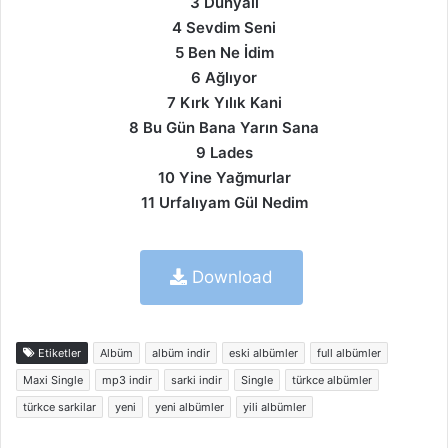
3 Dünyalı
4 Sevdim Seni
5 Ben Ne İdim
6 Ağlıyor
7 Kırk Yılık Kani
8 Bu Gün Bana Yarın Sana
9 Lades
10 Yine Yağmurlar
11 Urfalıyam Gül Nedim
Download
Etiketler
Albüm
albüm indir
eski albümler
full albümler
Maxi Single
mp3 indir
sarki indir
Single
türkce albümler
türkce sarkilar
yeni
yeni albümler
yili albümler