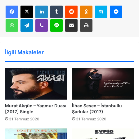
LinkedIn
Tumblr
Reddit
Odnoklassniki
Skype
Messen
WhatsApp
Telegram
Viber
Line
E-Posta ile paylaş
Yazdır
İlgili Makaleler
Murat Akgün – Yagmur Duası
İlhan Şeşen – İstanbullu
[2017] Single
Şarkılar (2017)
31 Temmuz 2020
31 Temmuz 2020