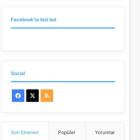
a
:
Facebook’ta bizi bul
Social
F
X
R
a
S
c
S
Son Eklenen
Popüler
Yorumlar
e