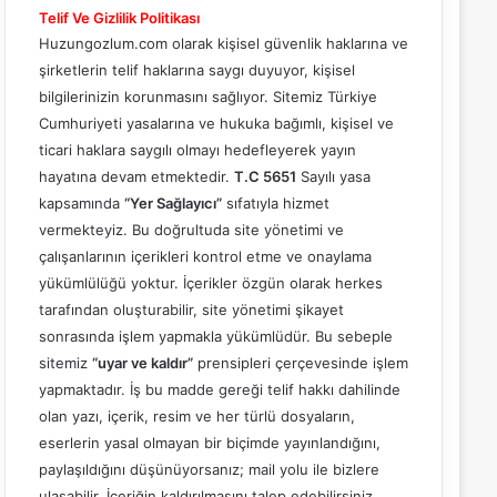
Telif Ve Gizlilik Politikası
Huzungozlum.com olarak kişisel güvenlik haklarına ve
şirketlerin telif haklarına saygı duyuyor, kişisel
bilgilerinizin korunmasını sağlıyor. Sitemiz Türkiye
Cumhuriyeti yasalarına ve hukuka bağımlı, kişisel ve
ticari haklara saygılı olmayı hedefleyerek yayın
hayatına devam etmektedir.
T.C 5651
Sayılı yasa
kapsamında
“Yer Sağlayıcı”
sıfatıyla hizmet
vermekteyiz. Bu doğrultuda site yönetimi ve
çalışanlarının içerikleri kontrol etme ve onaylama
yükümlülüğü yoktur. İçerikler özgün olarak herkes
tarafından oluşturabilir, site yönetimi şikayet
sonrasında işlem yapmakla yükümlüdür. Bu sebeple
sitemiz
“uyar ve kaldır”
prensipleri çerçevesinde işlem
yapmaktadır. İş bu madde gereği telif hakkı dahilinde
olan yazı, içerik, resim ve her türlü dosyaların,
eserlerin yasal olmayan bir biçimde yayınlandığını,
paylaşıldığını düşünüyorsanız; mail yolu ile bizlere
ulaşabilir. İçeriğin kaldırılmasını talep edebilirsiniz.