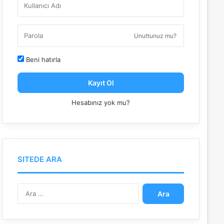
Unuttunuz mu?
Beni hatırla
Kayıt Ol
Hesabınız yok mu?
SITEDE ARA
A
r
a
m