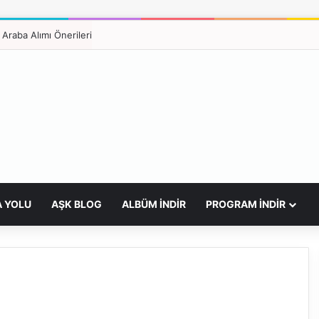
A YOLU
AŞK BLOG
ALBÜM İNDİR
PROGRAM İNDİR