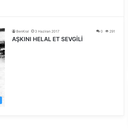
BenKral
3 Haziran 2017
0
291
AŞKINI HELAL ET SEVGİLİ