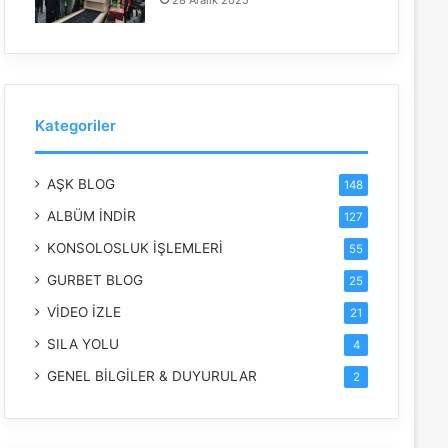
28 Aralık 2025
Kategoriler
AŞK BLOG
148
ALBÜM İNDİR
127
KONSOLOSLUK İŞLEMLERİ
55
GURBET BLOG
25
VİDEO İZLE
21
SILA YOLU
4
GENEL BİLGİLER & DUYURULAR
2