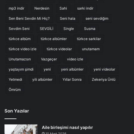
mp3 indir
Nerdesin
Sahi
sarki indir
Sen Beni Sevdin Mi Hiç?
Seni hala
seni sevdiğim
Sevdim Seni
SEVGİLİ
Single
Susma
türkce albüm
türkce albümler
türkce sarkilar
türkce video izle
türkce videolar
unutamam
Unutamazsın
Vazgeçer
video izle
yaştayım şimdi
yeni
yeni albümler
yeni videolar
Yetmedi
yili albümler
Yıllar Sonra
Zekeriya Ünlü
Ömrüm
Son Yazılar
Aile birleşimi nasıl yapılır
10 Mart 2026