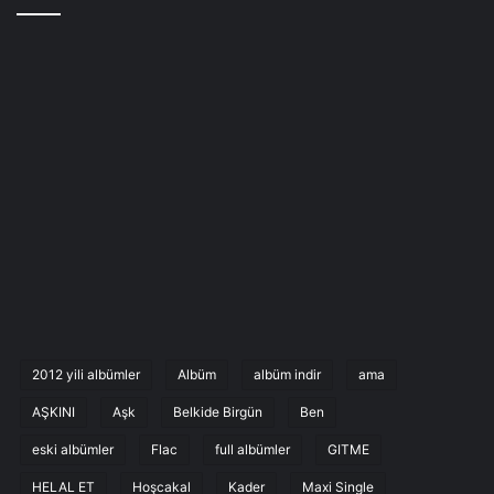
2012 yili albümler
Albüm
albüm indir
ama
AŞKINI
Aşk
Belkide Birgün
Ben
eski albümler
Flac
full albümler
GITME
HELAL ET
Hoşcakal
Kader
Maxi Single